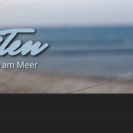
ten
b am Meer