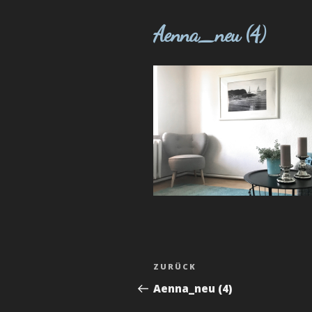
Aenna_neu (4)
BEITRAGSNAVIGATI
Vorheriger
ZURÜCK
Beitrag
Aenna_neu (4)