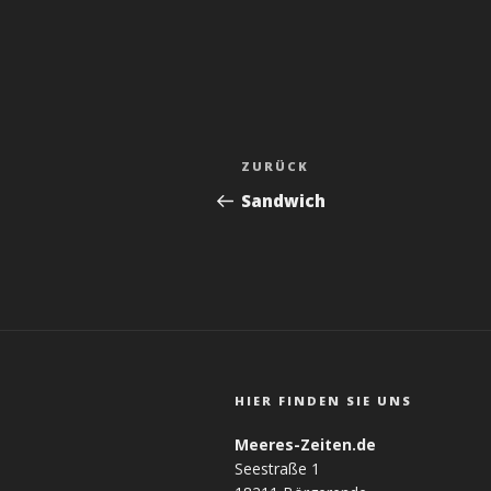
BEITRAGSNAVIGATI
Vorheriger
ZURÜCK
Beitrag
Sandwich
HIER FINDEN SIE UNS
Meeres-Zeiten.de
Seestraße 1