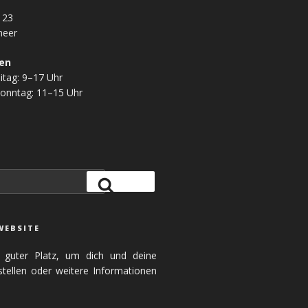
123
meer
en
itag: 9–17 Uhr
onntag: 11–15 Uhr
Suche
WEBSITE
 guter Platz, um dich und deine
tellen oder weitere Informationen