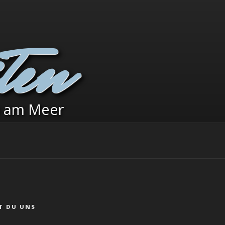
ten
b am Meer
T DU UNS